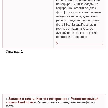
на кефире Пышные оладьи на
кефире. Пошаговый рецепт с
фото | Просто и вкусно Пышные
оладьи на кефире, идеальный
рецепт оладушек с пошаговыми
фото | Все Блюда Пышные и
вкусные оладьи на кефире –
лучший рецепт с фото, как их
приготовить пошагово
0
Страница:
1
»
Записки о жизни. Кое что интересное
»
Развлекательный
портал TvinPix.ru
»
Рецепт пышных оладьев на кефире с
фото