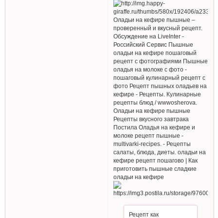
Оладьи на кефире пышные –
проверенный и вкусный рецепт.
Обсуждение на LiveInter -
Российский Сервис Пышные
оладьи на кефире пошаговый
рецепт с фотографиями Пышные
оладья на молоке с фото -
пошаговый кулинарный рецепт с
фото Рецепт пышных оладьев на
кефире - Рецепты. Кулинарные
рецепты блюд / wwwosherova.
Оладьи на кефире пышные
Рецепты вкусного завтрака
Постила Оладья на кефире и
молоке рецепт пышные -
multivarki-recipes. - Рецепты
салаты, блюда, диеты. оладьи на
кефире рецепт пошагово | Как
приготовить пышные сладкие
оладьи на кефире
Рецепт как