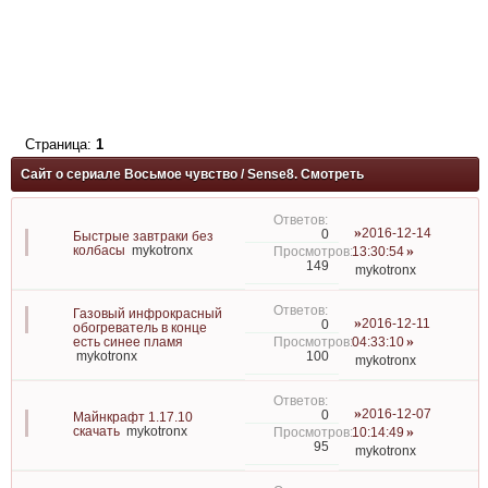
Страница:
1
Сайт о сериале Восьмое чувство / Sense8. Смотреть
2016-12-14
0
Быстрые завтраки без
колбасы
mykotronx
13:30:54
149
mykotronx
Газовый инфрокрасный
2016-12-11
0
обогреватель в конце
есть синее пламя
04:33:10
100
mykotronx
mykotronx
2016-12-07
0
Майнкрафт 1.17.10
скачать
mykotronx
10:14:49
95
mykotronx