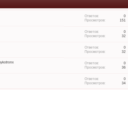
0
151
0
32
0
32
ykotronx
0
36
0
34