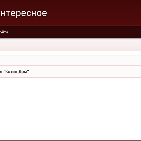
интересное
ойти
л "Котин Дом"