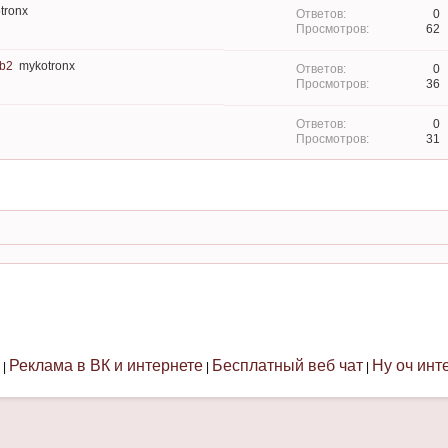
tronx
0
62
b2
mykotronx
0
36
0
31
Реклама в ВК и интернете
Бесплатный веб чат
Ну оч инт
|
|
|