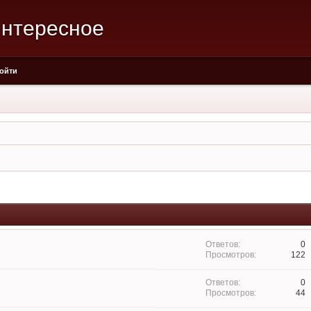
интересное
ойти
0
122
0
44