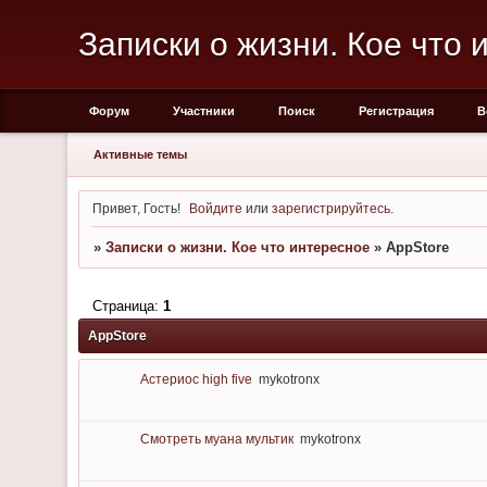
Записки о жизни. Кое что 
Форум
Участники
Поиск
Регистрация
В
Активные темы
Привет, Гость!
Войдите
или
зарегистрируйтесь
.
»
Записки о жизни. Кое что интересное
»
AppStore
Страница:
1
AppStore
Астериос high five
mykotronx
Смотреть муана мультик
mykotronx