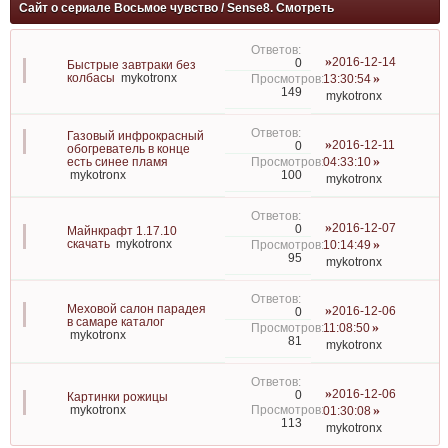
Сайт о сериале Восьмое чувство / Sense8. Смотреть
2016-12-14
0
Быстрые завтраки без
колбасы
mykotronx
13:30:54
149
mykotronx
Газовый инфрокрасный
2016-12-11
0
обогреватель в конце
есть синее пламя
04:33:10
100
mykotronx
mykotronx
2016-12-07
0
Майнкрафт 1.17.10
скачать
mykotronx
10:14:49
95
mykotronx
Меховой салон парадея
2016-12-06
0
в самаре каталог
11:08:50
mykotronx
81
mykotronx
2016-12-06
0
Картинки рожицы
mykotronx
01:30:08
113
mykotronx